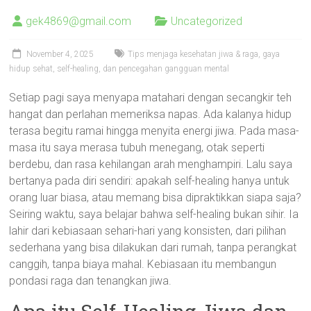
gek4869@gmail.com
Uncategorized
November 4, 2025
Tips menjaga kesehatan jiwa & raga, gaya
hidup sehat, self-healing, dan pencegahan gangguan mental
Setiap pagi saya menyapa matahari dengan secangkir teh
hangat dan perlahan memeriksa napas. Ada kalanya hidup
terasa begitu ramai hingga menyita energi jiwa. Pada masa-
masa itu saya merasa tubuh menegang, otak seperti
berdebu, dan rasa kehilangan arah menghampiri. Lalu saya
bertanya pada diri sendiri: apakah self-healing hanya untuk
orang luar biasa, atau memang bisa dipraktikkan siapa saja?
Seiring waktu, saya belajar bahwa self-healing bukan sihir. Ia
lahir dari kebiasaan sehari-hari yang konsisten, dari pilihan
sederhana yang bisa dilakukan dari rumah, tanpa perangkat
canggih, tanpa biaya mahal. Kebiasaan itu membangun
pondasi raga dan tenangkan jiwa.