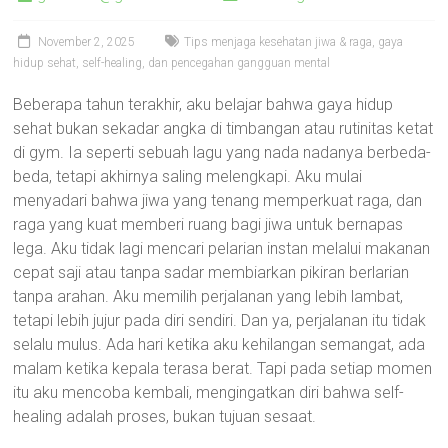
November 2, 2025
Tips menjaga kesehatan jiwa & raga, gaya
hidup sehat, self-healing, dan pencegahan gangguan mental
Beberapa tahun terakhir, aku belajar bahwa gaya hidup
sehat bukan sekadar angka di timbangan atau rutinitas ketat
di gym. Ia seperti sebuah lagu yang nada nadanya berbeda-
beda, tetapi akhirnya saling melengkapi. Aku mulai
menyadari bahwa jiwa yang tenang memperkuat raga, dan
raga yang kuat memberi ruang bagi jiwa untuk bernapas
lega. Aku tidak lagi mencari pelarian instan melalui makanan
cepat saji atau tanpa sadar membiarkan pikiran berlarian
tanpa arahan. Aku memilih perjalanan yang lebih lambat,
tetapi lebih jujur pada diri sendiri. Dan ya, perjalanan itu tidak
selalu mulus. Ada hari ketika aku kehilangan semangat, ada
malam ketika kepala terasa berat. Tapi pada setiap momen
itu aku mencoba kembali, mengingatkan diri bahwa self-
healing adalah proses, bukan tujuan sesaat.