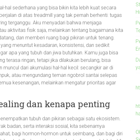
S
al-hal sederhana yang bisa bikin kita lebih kuat secara
Hi
erjalan di atas treadmill yang tak pernah berhenti: tugas
ring terganggu. Aku menyadari bahwa menjaga
P
 aktivitas fisik saja, melainkan tentang bagaimana kita
T
datang, dan memberi ruang bagi pikiran untuk tenang.
P
up yang menuntut kesadaran, konsistensi, dan sedikit
E
gar apa yang tubuh dan jiwa butuhkan. Kamu juga bisa
D
 terasa ringan, tetapi jika dilakukan berulang, bisa
y
uncul dari akumulasi hal-hal kecil: secangkir air di
umpuk, atau mengundang teman ngobrol santai selepas
 semua kesenangan, melainkan mengatur prioritas agar
h
healing dan kenapa penting
ht
h
 menempatkan tubuh dan pikiran sebagai satu ekosistem.
ak badan, serta interaksi sosial, kita sebenarnya
O
rahat, bagi hormon-hormon untuk seimbang, dan bagi diri
Se