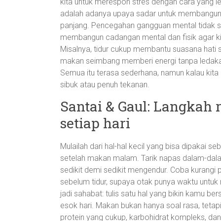
kita untuk merespon stres dengan cara yang l
adalah adanya upaya sadar untuk membangun
panjang. Pencegahan gangguan mental tidak se
membangun cadangan mental dan fisik agar ki
Misalnya, tidur cukup membantu suasana hati st
makan seimbang memberi energi tanpa ledakan 
Semua itu terasa sederhana, namun kalau kita 
sibuk atau penuh tekanan.
Santai & Gaul: Langkah 
setiap hari
Mulailah dari hal-hal kecil yang bisa dipakai s
setelah makan malam. Tarik napas dalam-dalam
sedikit demi sedikit mengendur. Coba kurangi
sebelum tidur, supaya otak punya waktu untuk 
jadi sahabat: tulis satu hal yang bikin kamu ber
esok hari. Makan bukan hanya soal rasa, tetap
protein yang cukup, karbohidrat kompleks, d