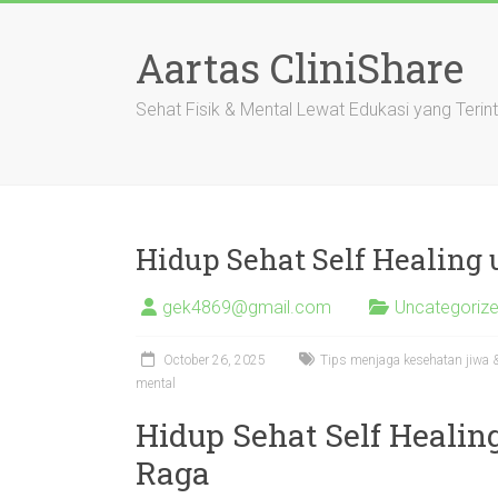
Skip
to
Aartas CliniShare
content
Sehat Fisik & Mental Lewat Edukasi yang Terin
Hidup Sehat Self Healing
gek4869@gmail.com
Uncategoriz
October 26, 2025
Tips menjaga kesehatan jiwa &
mental
Hidup Sehat Self Heali
Raga