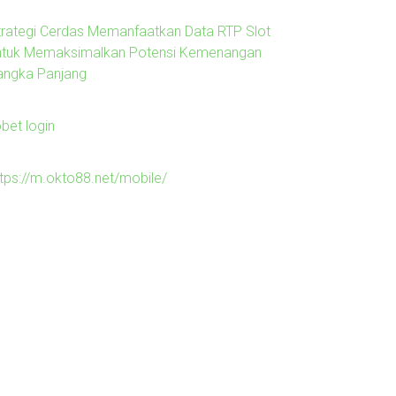
trategi Cerdas Memanfaatkan Data RTP Slot
ntuk Memaksimalkan Potensi Kemenangan
angka Panjang
obet login
ttps://m.okto88.net/mobile/