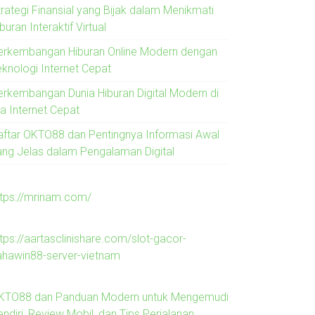
trategi Finansial yang Bijak dalam Menikmati
buran Interaktif Virtual
erkembangan Hiburan Online Modern dengan
eknologi Internet Cepat
erkembangan Dunia Hiburan Digital Modern di
ra Internet Cepat
aftar OKTO88 dan Pentingnya Informasi Awal
ang Jelas dalam Pengalaman Digital
ttps://mrinam.com/
tps://aartasclinishare.com/slot-gacor-
ahawin88-server-vietnam
KTO88 dan Panduan Modern untuk Mengemudi
ndiri, Review Mobil, dan Tips Perjalanan