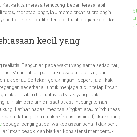
Ketika kita merasa terhubung, beban terasa lebih
S
di teras, menatap langit, lalu membiarkan suara angin
u
g berteriak tiba-tiba tenang. Itulah bagian kecil dari
J
ebiasaan kecil yang
ij
h
ng realistis. Bangunlah pada waktu yang sama setiap hari,
ritme. Minumlah air putih cukup sepanjang hari, dan
lemak sehat. Sertakan gerak ringan—seperti jalan kaki
peregangan sederhana—untuk menjaga tubuh tetap lincah.
 gunakan malam hari untuk aktivitas yang tidak
; alih-alih berdiam diri saat stress, hubungi teman
kung. Latihan napas, meditasi singkat, atau mindfulness
asan datang. Dan untuk referensi inspiratif, aku kadang
e
sebagai pengingat bahwa kebiasaan sehat tidak perlu
 ini, lanjutkan besok, dan biarkan konsistensi membentuk