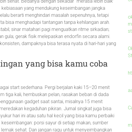
ebih sehat. Bedanya dengan sekadar “merasa lebih baik”
 kebiasaan yang mendukung keseimbangan jangka
lalu berarti menghindari masalah sepenuhnya, tetapi
o
ta bisa menghadapi tantangan tanpa kehilangan arah.
m
abil; sinar matahari pagi menguatkan ritme sirkadian;
s
gula; gerak fisik melepaskan endorfin secara alami.
konsisten, dampaknya bisa terasa nyata di hari-hari yang
O
S
ringan yang bisa kamu coba
h
ebagai start sederhana. Pergi berjalan kaki 15–20 menit
a
 tiga kali, hembuskan pelan, rasakan beban di dada
 penggunaan gadget saat santai, misalnya 15 menit
C
meredakan kegaduhan pikiran. Jurnal singkat juga bisa
syukur hari ini atau satu hal kecil yang bisa kamu perbaiki
i keseimbangan: porsi sayur di setiap makan, sumber
m
an lemak sehat. Dan jangan ragu untuk menyeimbangkan