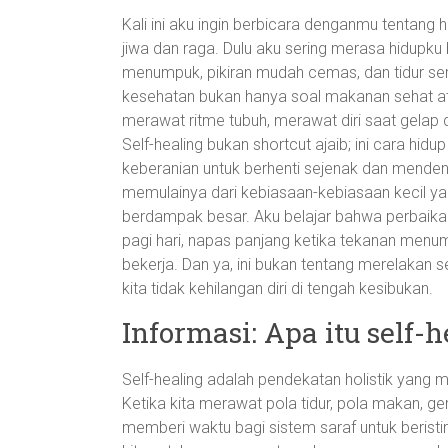
Kali ini aku ingin berbicara denganmu tentang h
jiwa dan raga. Dulu aku sering merasa hidupku b
menumpuk, pikiran mudah cemas, dan tidur se
kesehatan bukan hanya soal makanan sehat atau
merawat ritme tubuh, merawat diri saat gelap 
Self-healing bukan shortcut ajaib; ini cara hid
keberanian untuk berhenti sejenak dan menden
memulainya dari kebiasaan-kebiasaan kecil yang
berdampak besar. Aku belajar bahwa perbaikan m
pagi hari, napas panjang ketika tekanan men
bekerja. Dan ya, ini bukan tentang merelakan
kita tidak kehilangan diri di tengah kesibukan.
Informasi: Apa itu self-
Self-healing adalah pendekatan holistik yang
Ketika kita merawat pola tidur, pola makan, ger
memberi waktu bagi sistem saraf untuk beristi