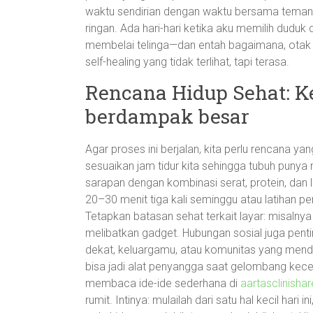
waktu sendirian dengan waktu bersama teman. 
ringan. Ada hari-hari ketika aku memilih duduk 
membelai telinga—dan entah bagaimana, otak yan
self-healing yang tidak terlihat, tapi terasa.
Rencana Hidup Sehat: K
berdampak besar
Agar proses ini berjalan, kita perlu rencana ya
sesuaikan jam tidur kita sehingga tubuh punya 
sarapan dengan kombinasi serat, protein, dan 
20–30 menit tiga kali seminggu atau latihan 
Tetapkan batasan sehat terkait layar: misalnya
melibatkan gadget. Hubungan sosial juga penting
dekat, keluargamu, atau komunitas yang mendu
bisa jadi alat penyangga saat gelombang kecem
membaca ide-ide sederhana di
aartasclinishar
rumit. Intinya: mulailah dari satu hal kecil hari