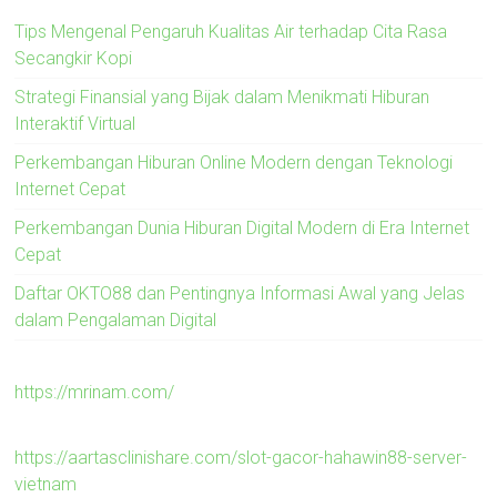
Tips Mengenal Pengaruh Kualitas Air terhadap Cita Rasa
Secangkir Kopi
Strategi Finansial yang Bijak dalam Menikmati Hiburan
Interaktif Virtual
Perkembangan Hiburan Online Modern dengan Teknologi
Internet Cepat
Perkembangan Dunia Hiburan Digital Modern di Era Internet
Cepat
Daftar OKTO88 dan Pentingnya Informasi Awal yang Jelas
dalam Pengalaman Digital
https://mrinam.com/
https://aartasclinishare.com/slot-gacor-hahawin88-server-
vietnam