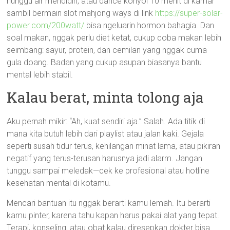
nunggu air mendidih, atau dance konyol 10 menit di kamar
sambil bermain slot mahjong ways di link
https://super-solar-
power.com/200watt/
bisa ngeluarin hormon bahagia. Dan
soal makan, nggak perlu diet ketat, cukup coba makan lebih
seimbang: sayur, protein, dan cemilan yang nggak cuma
gula doang. Badan yang cukup asupan biasanya bantu
mental lebih stabil.
Kalau berat, minta tolong aja
Aku pernah mikir: “Ah, kuat sendiri aja.” Salah. Ada titik di
mana kita butuh lebih dari playlist atau jalan kaki. Gejala
seperti susah tidur terus, kehilangan minat lama, atau pikiran
negatif yang terus-terusan harusnya jadi alarm. Jangan
tunggu sampai meledak—cek ke profesional atau hotline
kesehatan mental di kotamu.
Mencari bantuan itu nggak berarti kamu lemah. Itu berarti
kamu pinter, karena tahu kapan harus pakai alat yang tepat.
Terapi, konseling, atau obat kalau diresepkan dokter bisa