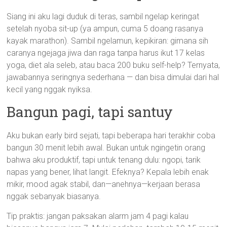
Siang ini aku lagi duduk di teras, sambil ngelap keringat
setelah nyoba sit-up (ya ampun, cuma 5 doang rasanya
kayak marathon). Sambil ngelamun, kepikiran: gimana sih
caranya ngejaga jiwa dan raga tanpa harus ikut 17 kelas
yoga, diet ala seleb, atau baca 200 buku self-help? Ternyata,
jawabannya seringnya sederhana — dan bisa dimulai dari hal
kecil yang nggak nyiksa.
Bangun pagi, tapi santuy
Aku bukan early bird sejati, tapi beberapa hari terakhir coba
bangun 30 menit lebih awal. Bukan untuk ngingetin orang
bahwa aku produktif, tapi untuk tenang dulu: ngopi, tarik
napas yang bener, lihat langit. Efeknya? Kepala lebih enak
mikir, mood agak stabil, dan—anehnya—kerjaan berasa
nggak sebanyak biasanya.
Tip praktis: jangan paksakan alarm jam 4 pagi kalau