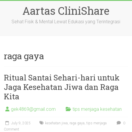
Skip
Aartas CliniShare
to
content
Sehat Fisik & Mental Lewat Edukasi yang Terintegrasi
raga gaya
Ritual Santai Sehari-hari untuk
Jaga Kesehatan Jiwa dan Raga
Kita
gek4869@gmail.com
tips menjaga kesehatan
July 9, 2025
kesehatan jiwa
,
raga gaya
,
tips menjaga
0
Comment