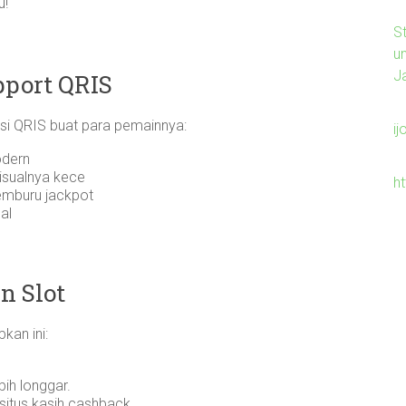
u!
S
u
J
pport QRIS
si QRIS buat para pemainnya:
ij
odern
isualnya kece
h
mburu jackpot
al
n Slot
kan ini:
bih longgar.
 situs kasih cashback.