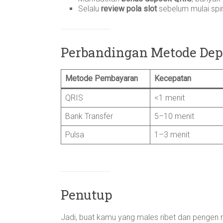
Selalu
review pola slot
sebelum mulai spi
Perbandingan Metode Dep
Metode Pembayaran
Kecepatan
QRIS
<1 menit
Bank Transfer
5–10 menit
Pulsa
1–3 menit
Penutup
Jadi, buat kamu yang males ribet dan pengen