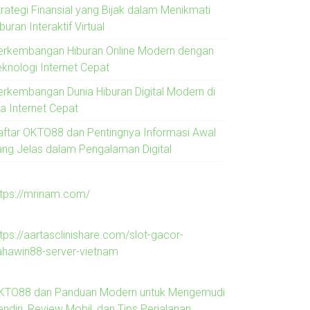
trategi Finansial yang Bijak dalam Menikmati
buran Interaktif Virtual
erkembangan Hiburan Online Modern dengan
eknologi Internet Cepat
erkembangan Dunia Hiburan Digital Modern di
ra Internet Cepat
aftar OKTO88 dan Pentingnya Informasi Awal
ang Jelas dalam Pengalaman Digital
ttps://mrinam.com/
tps://aartasclinishare.com/slot-gacor-
ahawin88-server-vietnam
KTO88 dan Panduan Modern untuk Mengemudi
ndiri, Review Mobil, dan Tips Perjalanan