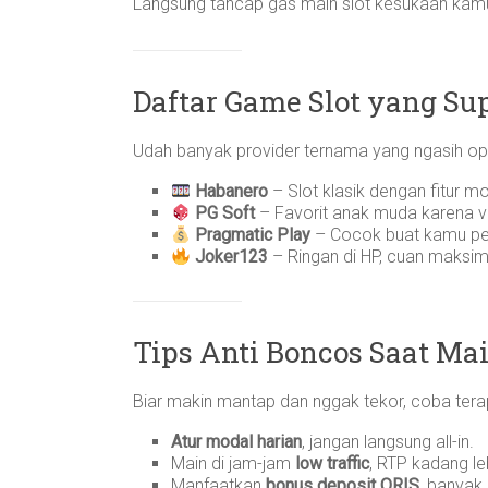
Langsung tancap gas main slot kesukaan kam
Daftar Game Slot yang Su
Udah banyak provider ternama yang ngasih op
Habanero
– Slot klasik dengan fitur m
PG Soft
– Favorit anak muda karena v
Pragmatic Play
– Cocok buat kamu pe
Joker123
– Ringan di HP, cuan maksim
Tips Anti Boncos Saat Mai
Biar makin mantap dan nggak tekor, coba terap
Atur modal harian
, jangan langsung all-in.
Main di jam-jam
low traffic
, RTP kadang le
Manfaatkan
bonus deposit QRIS
, banyak