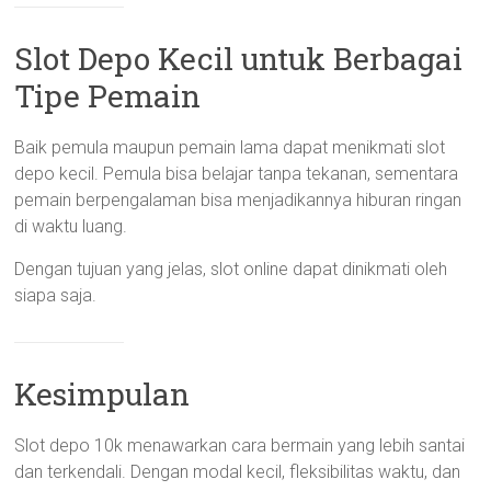
Slot Depo Kecil untuk Berbagai
Tipe Pemain
Baik pemula maupun pemain lama dapat menikmati slot
depo kecil. Pemula bisa belajar tanpa tekanan, sementara
pemain berpengalaman bisa menjadikannya hiburan ringan
di waktu luang.
Dengan tujuan yang jelas, slot online dapat dinikmati oleh
siapa saja.
Kesimpulan
Slot depo 10k menawarkan cara bermain yang lebih santai
dan terkendali. Dengan modal kecil, fleksibilitas waktu, dan