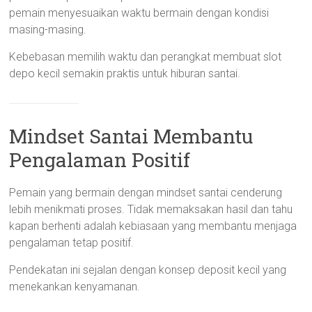
pemain menyesuaikan waktu bermain dengan kondisi
masing-masing.
Kebebasan memilih waktu dan perangkat membuat slot
depo kecil semakin praktis untuk hiburan santai.
Mindset Santai Membantu
Pengalaman Positif
Pemain yang bermain dengan mindset santai cenderung
lebih menikmati proses. Tidak memaksakan hasil dan tahu
kapan berhenti adalah kebiasaan yang membantu menjaga
pengalaman tetap positif.
Pendekatan ini sejalan dengan konsep deposit kecil yang
menekankan kenyamanan.