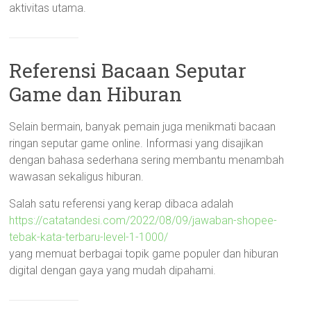
aktivitas utama.
Referensi Bacaan Seputar
Game dan Hiburan
Selain bermain, banyak pemain juga menikmati bacaan
ringan seputar game online. Informasi yang disajikan
dengan bahasa sederhana sering membantu menambah
wawasan sekaligus hiburan.
Salah satu referensi yang kerap dibaca adalah
https://catatandesi.com/2022/08/09/jawaban-shopee-
tebak-kata-terbaru-level-1-1000/
yang memuat berbagai topik game populer dan hiburan
digital dengan gaya yang mudah dipahami.