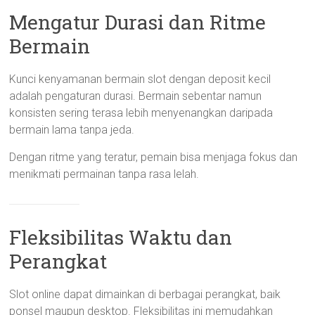
Mengatur Durasi dan Ritme
Bermain
Kunci kenyamanan bermain slot dengan deposit kecil
adalah pengaturan durasi. Bermain sebentar namun
konsisten sering terasa lebih menyenangkan daripada
bermain lama tanpa jeda.
Dengan ritme yang teratur, pemain bisa menjaga fokus dan
menikmati permainan tanpa rasa lelah.
Fleksibilitas Waktu dan
Perangkat
Slot online dapat dimainkan di berbagai perangkat, baik
ponsel maupun desktop. Fleksibilitas ini memudahkan