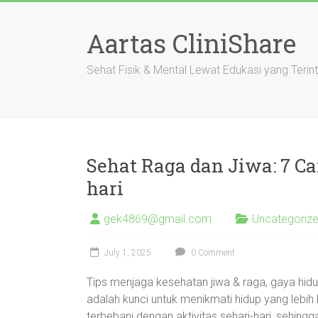
Skip
to
Aartas CliniShare
content
Sehat Fisik & Mental Lewat Edukasi yang Terin
Sehat Raga dan Jiwa: 7 Ca
hari
gek4869@gmail.com
Uncategoriz
July 1, 2025
0 Comment
Tips menjaga kesehatan jiwa & raga, gaya hid
adalah kunci untuk menikmati hidup yang lebih 
terbebani dengan aktivitas sehari-hari, sehingga