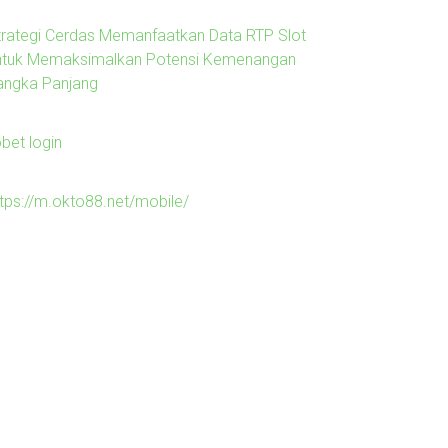
trategi Cerdas Memanfaatkan Data RTP Slot
ntuk Memaksimalkan Potensi Kemenangan
angka Panjang
obet login
ttps://m.okto88.net/mobile/