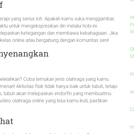
f
o
 terapi yang serius loh. Apakah kamu suka menggambar,
m
tu untuk mengekspresikan diri melalui hobi ini.
s
elepaskan ketegangan dan membawa kebahagiaan. Jika
 kelas online atau bergabung dengan komunitas seni!
O
enyenangkan
S
h
 melelahkan? Coba temukan jenis olahraga yang kamu
nari! Aktivitas fisik tidak hanya baik untuk tubuh, tetapi
a
k, tubuh akan melepaskan endorfin yang membuatmu
 video olahraga online yang bisa kamu ikuti, pastikan
C
hat
m