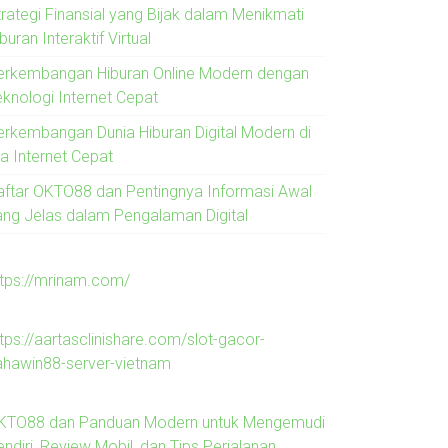
trategi Finansial yang Bijak dalam Menikmati
buran Interaktif Virtual
erkembangan Hiburan Online Modern dengan
eknologi Internet Cepat
erkembangan Dunia Hiburan Digital Modern di
ra Internet Cepat
aftar OKTO88 dan Pentingnya Informasi Awal
ang Jelas dalam Pengalaman Digital
ttps://mrinam.com/
tps://aartasclinishare.com/slot-gacor-
ahawin88-server-vietnam
KTO88 dan Panduan Modern untuk Mengemudi
ndiri, Review Mobil, dan Tips Perjalanan