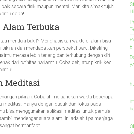
S
, baik secara fisik maupun mental. Mari kita simak tujuh
Hi
a kamu coba!
P
 Alam Terbuka
T
P
 atau mendaki bukit? Menghabiskan waktu di alam bisa
E
 pikiran dan mendapatkan perspektif baru. Dikelilingi
tmu merasa lebih tenang dan terhubung dengan diri
D
nak dari rutinitas harianmu. Coba deh, atur piknik kecil
y
ganmu!
n Meditasi
h
tenangan pikiran. Cobalah meluangkan waktu beberapa
ht
atau meditasi. Hanya dengan duduk dan fokus pada
h
 bisa menggunakan aplikasi meditasi untuk pemula
 sambil mendengar suara alam. Ini adalah tips menjaga
 sangat bermanfaat.
O
Se