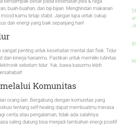
ga berdampak besar pada kesehatan jiwa & raga.
, buah-buahan, dan biji-bijian. Menghindari makanan
S
mood kamu tetap stabil. Jangan lupa untuk cukup
u
kus dan energi yang baik sepanjang hari!
J
dur
ij
p sangat penting untuk kesehatan mental dan fisik. Tidur
dan kinerja harianmu. Pastikan untuk memiliki rutinitas
h
lektronik sebelum tidur. Yuk, bawa kasurmu lebih
bersahabat!
 melalui Komunitas
dari orang lain. Bergabung dengan komunitas yang
diskusi tentang self-healing dapat membuatmu merasa
gi cerita atau pengalaman, tidak ada salahnya
Rasa saling dukung bisa menjadi tambahan energi positif