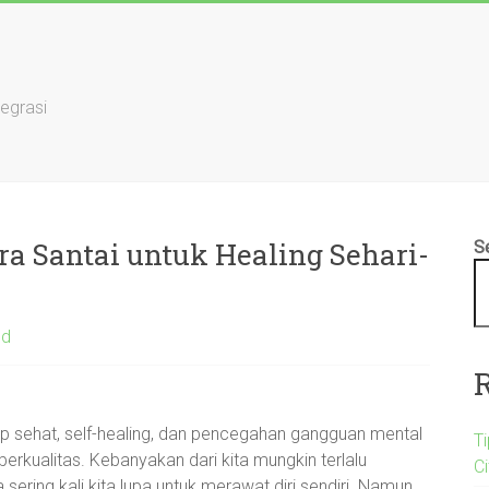
tegrasi
ra Santai untuk Healing Sehari-
S
ed
up sehat, self-healing, dan pencegahan gangguan mental
T
berkualitas. Kebanyakan dari kita mungkin terlalu
C
 sering kali kita lupa untuk merawat diri sendiri. Namun,