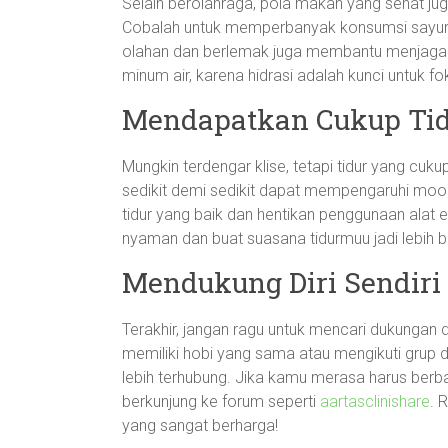
Selain berolahraga, pola makan yang sehat ju
Cobalah untuk memperbanyak konsumsi sayuran
olahan dan berlemak juga membantu menjaga 
minum air, karena hidrasi adalah kunci untuk fo
Mendapatkan Cukup Ti
Mungkin terdengar klise, tetapi tidur yang cuku
sedikit demi sedikit dapat mempengaruhi mood 
tidur yang baik dan hentikan penggunaan alat e
nyaman dan buat suasana tidurmuu jadi lebih 
Mendukung Diri Sendiri
Terakhir, jangan ragu untuk mencari dukungan 
memiliki hobi yang sama atau mengikuti grup 
lebih terhubung. Jika kamu merasa harus berba
berkunjung ke forum seperti
aartasclinishare
. 
yang sangat berharga!