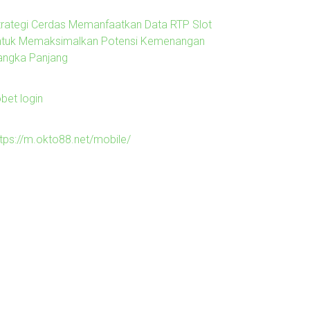
trategi Cerdas Memanfaatkan Data RTP Slot
ntuk Memaksimalkan Potensi Kemenangan
angka Panjang
obet login
ttps://m.okto88.net/mobile/