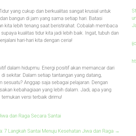
S
dur yang cukup dan berkualitas sangat krusial untuk
u
 dan bangun di jam yang sama setiap hari. Batasi
J
an kita lebih tenang saat beristirahat. Cobalah membaca
upaya kualitas tidur kita jadi lebih baik. Ingat, tubuh dan
jalani hari-hari kita dengan ceria!
ij
h
sitif dalam hidupmu. Energi positif akan memancar dari
di sekitar. Dalam setiap tantangan yang datang,
lam sesuatu? Anggap saja sebagai pelajaran. Dengan
sakan kebahagiaan yang lebih dalam. Jadi, apa yang
 temukan versi terbaik dirimu!
Jiwa dan Raga Secara Santai
a: 7 Langkah Santai Menuju Kesehatan Jiwa dan Raga
→