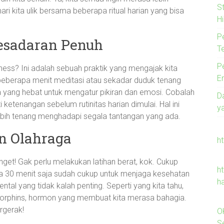
S
ari kita ulik bersama beberapa ritual harian yang bisa
Hi
P
esadaran Penuh
T
P
ess? Ini adalah sebuah praktik yang mengajak kita
E
n beberapa menit meditasi atau sekadar duduk tenang
a yang hebat untuk mengatur pikiran dan emosi. Cobalah
D
ketenangan sebelum rutinitas harian dimulai. Hal ini
y
ebih tenang menghadapi segala tantangan yang ada.
n Olahraga
h
anget! Gak perlu melakukan latihan berat, kok. Cukup
ht
ma 30 menit saja sudah cukup untuk menjaga kesehatan
h
ntal yang tidak kalah penting. Seperti yang kita tahu,
dorphins, hormon yang membuat kita merasa bahagia.
rgerak!
O
Se