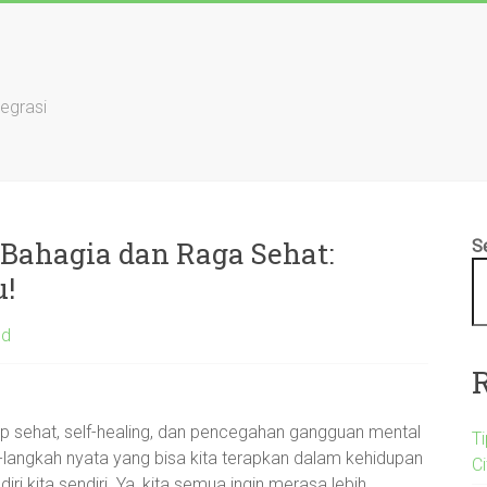
tegrasi
 Bahagia dan Raga Sehat:
S
!
ed
up sehat, self-healing, dan pencegahan gangguan mental
T
h-langkah nyata yang bisa kita terapkan dalam kehidupan
C
iri kita sendiri. Ya, kita semua ingin merasa lebih