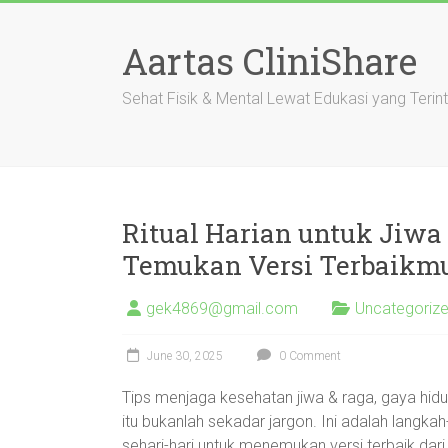
Skip
to
Aartas CliniShare
content
Sehat Fisik & Mental Lewat Edukasi yang Terin
Ritual Harian untuk Jiwa
Temukan Versi Terbaikmu
gek4869@gmail.com
Uncategoriz
June 30, 2025
0 Comment
Tips menjaga kesehatan jiwa & raga, gaya hid
itu bukanlah sekadar jargon. Ini adalah langka
sehari-hari untuk menemukan versi terbaik dari d