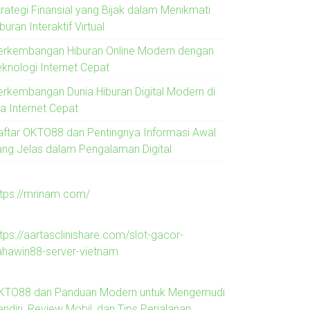
trategi Finansial yang Bijak dalam Menikmati
buran Interaktif Virtual
erkembangan Hiburan Online Modern dengan
eknologi Internet Cepat
erkembangan Dunia Hiburan Digital Modern di
ra Internet Cepat
aftar OKTO88 dan Pentingnya Informasi Awal
ang Jelas dalam Pengalaman Digital
ttps://mrinam.com/
tps://aartasclinishare.com/slot-gacor-
ahawin88-server-vietnam
KTO88 dan Panduan Modern untuk Mengemudi
ndiri, Review Mobil, dan Tips Perjalanan