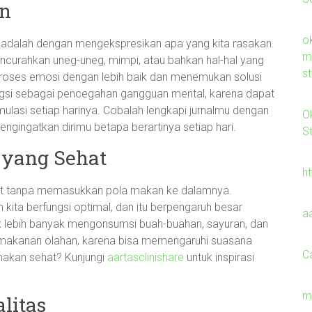
an
o
a adalah dengan mengekspresikan apa yang kita rasakan.
m
encurahkan uneg-uneg, mimpi, atau bahkan hal-hal yang
s
proses emosi dengan lebih baik dan menemukan solusi
fungsi sebagai pencegahan gangguan mental, karena dapat
lasi setiap harinya. Cobalah lengkapi jurnalmu dengan
O
ingatkan dirimu betapa berartinya setiap hari.
S
 yang Sehat
h
hat tanpa memasukkan pola makan ke dalamnya.
ta berfungsi optimal, dan itu berpengaruh besar
a
k lebih banyak mengonsumsi buah-buahan, sayuran, dan
an makanan olahan, karena bisa memengaruhi suasana
C
a makan sehat? Kunjungi
aartasclinishare
untuk inspirasi
m
litas