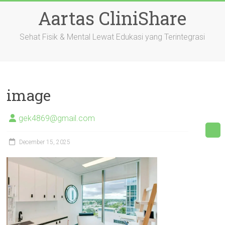
Skip
Aartas CliniShare
to
content
Sehat Fisik & Mental Lewat Edukasi yang Terintegrasi
image
gek4869@gmail.com
December 15, 2025