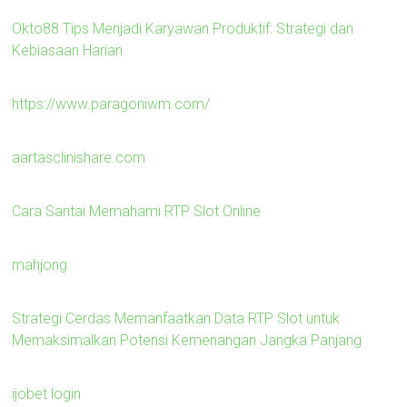
Okto88 Tips Menjadi Karyawan Produktif: Strategi dan
Kebiasaan Harian
https://www.paragoniwm.com/
aartasclinishare.com
Cara Santai Memahami RTP Slot Online
mahjong
Strategi Cerdas Memanfaatkan Data RTP Slot untuk
Memaksimalkan Potensi Kemenangan Jangka Panjang
ijobet login