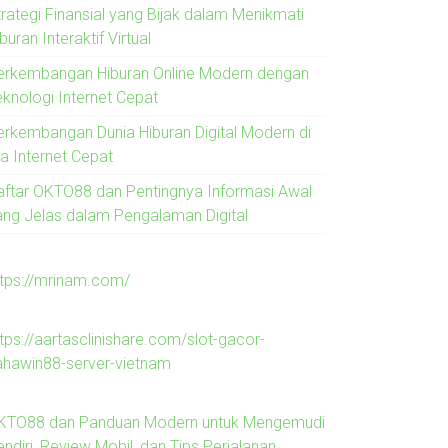
trategi Finansial yang Bijak dalam Menikmati
buran Interaktif Virtual
erkembangan Hiburan Online Modern dengan
eknologi Internet Cepat
erkembangan Dunia Hiburan Digital Modern di
ra Internet Cepat
aftar OKTO88 dan Pentingnya Informasi Awal
ang Jelas dalam Pengalaman Digital
ttps://mrinam.com/
tps://aartasclinishare.com/slot-gacor-
ahawin88-server-vietnam
KTO88 dan Panduan Modern untuk Mengemudi
ndiri, Review Mobil, dan Tips Perjalanan