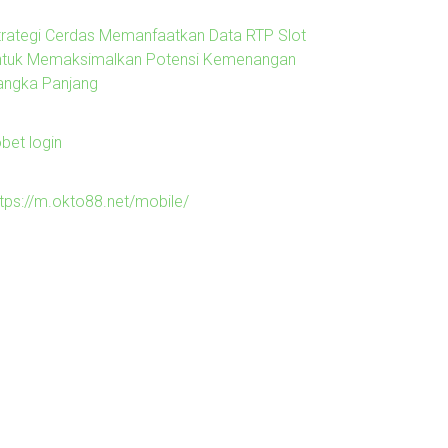
trategi Cerdas Memanfaatkan Data RTP Slot
ntuk Memaksimalkan Potensi Kemenangan
angka Panjang
obet login
ttps://m.okto88.net/mobile/