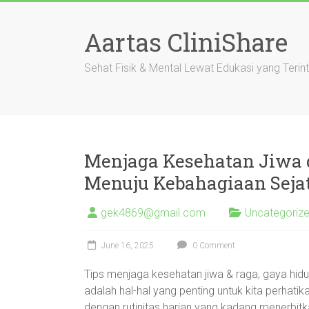
Skip
to
Aartas CliniShare
content
Sehat Fisik & Mental Lewat Edukasi yang Terin
Menjaga Kesehatan Jiwa 
Menuju Kebahagiaan Seja
gek4869@gmail.com
Uncategoriz
June 16, 2025
0 Comment
Tips menjaga kesehatan jiwa & raga, gaya hid
adalah hal-hal yang penting untuk kita perhatik
dengan rutinitas harian yang kadang menerbit