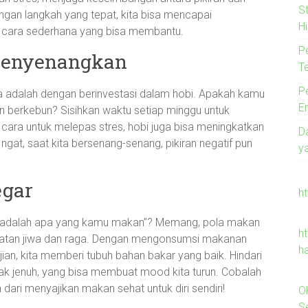
S
engan langkah yang tepat, kita bisa mencapai
Hi
pa cara sederhana yang bisa membantu.
P
Menyenangkan
T
P
wa adalah dengan berinvestasi dalam hobi. Apakah kamu
E
 berkebun? Sisihkan waktu setiap minggu untuk
i cara untuk melepas stres, hobi juga bisa meningkatkan
D
gat, saat kita bersenang-senang, pikiran negatif pun
y
egar
h
adalah apa yang kamu makan”? Memang, pola makan
ht
hatan jiwa dan raga. Dengan mengonsumsi makanan
h
bijian, kita memberi tubuh bahan bakar yang baik. Hindari
k jenuh, yang bisa membuat mood kita turun. Cobalah
ari menyajikan makan sehat untuk diri sendiri!
O
Se