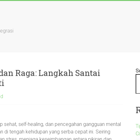
tegrasi
dan Raga: Langkah Santai
S
ti
ed
up sehat, self-healing, dan pencegahan gangguan mental
T
an di tengah kehidupan yang serba cepat ini. Seiring
C
kan stres, menjaga keseimbangan antara pikiran dan