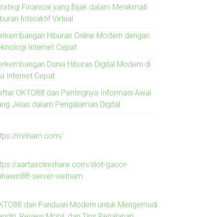
trategi Finansial yang Bijak dalam Menikmati
buran Interaktif Virtual
erkembangan Hiburan Online Modern dengan
eknologi Internet Cepat
erkembangan Dunia Hiburan Digital Modern di
ra Internet Cepat
aftar OKTO88 dan Pentingnya Informasi Awal
ang Jelas dalam Pengalaman Digital
ttps://mrinam.com/
tps://aartasclinishare.com/slot-gacor-
ahawin88-server-vietnam
KTO88 dan Panduan Modern untuk Mengemudi
ndiri, Review Mobil, dan Tips Perjalanan