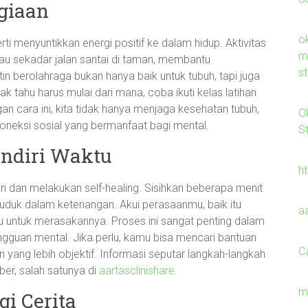
giaan
o
rti menyuntikkan energi positif ke dalam hidup. Aktivitas
m
 atau sekadar jalan santai di taman, membantu
s
in berolahraga bukan hanya baik untuk tubuh, tapi juga
k tahu harus mulai dari mana, coba ikuti kelas latihan
an cara ini, kita tidak hanya menjaga kesehatan tubuh,
O
oneksi sosial yang bermanfaat bagi mental.
S
Sendiri Waktu
h
ri dan melakukan self-healing. Sisihkan beberapa menit
 duduk dalam ketenangan. Akui perasaanmu, baik itu
a
mu untuk merasakannya. Proses ini sangat penting dalam
guan mental. Jika perlu, kamu bisa mencari bantuan
C
yang lebih objektif. Informasi seputar langkah-langkah
er, salah satunya di
aartasclinishare
.
m
gi Cerita