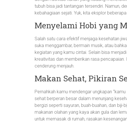
tubuh bisa jadi tantangan tersendiri. Namun, d
kebahagiaan sejati. Yuk, kita eksplor bebera
Menyelami Hobi yang 
Salah satu cara efektif menjaga kesehatan ji
suka menggambar, bermain musik, atau bahkan
kegiatan yang kamu cintai. Selain bisa menjad
kreativitas dan memberikan rasa pencapaian. In
cenderung menjauh.
Makan Sehat, Pikiran S
Pernahkah kamu mendengar ungkapan “kamu 
sehat berperan besar dalam menunjang kese
bergizi seperti sayuran, buah-buahan, dan biji-
makanan olahan yang kaya akan gula dan lema
untuk memasak di rumah, rasakan kesenangan d