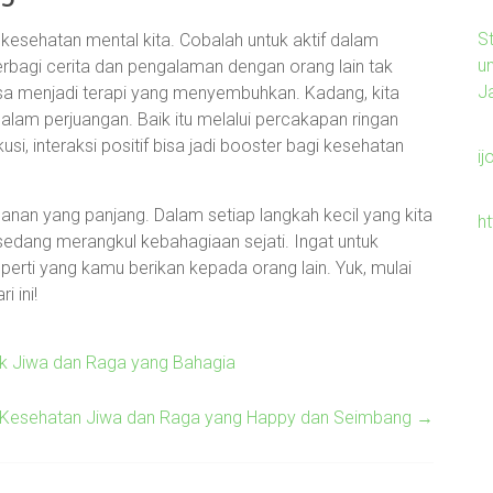
S
kesehatan mental kita. Cobalah untuk aktif dalam
u
rbagi cerita dan pengalaman dengan orang lain tak
J
bisa menjadi terapi yang menyembuhkan. Kadang, kita
 dalam perjuangan. Baik itu melalui percakapan ringan
, interaksi positif bisa jadi booster bagi kesehatan
ij
anan yang panjang. Dalam setiap langkah kecil yang kita
h
 sedang merangkul kebahagiaan sejati. Ingat untuk
perti yang kamu berikan kepada orang lain. Yuk, mulai
i ini!
tuk Jiwa dan Raga yang Bahagia
a Kesehatan Jiwa dan Raga yang Happy dan Seimbang
→