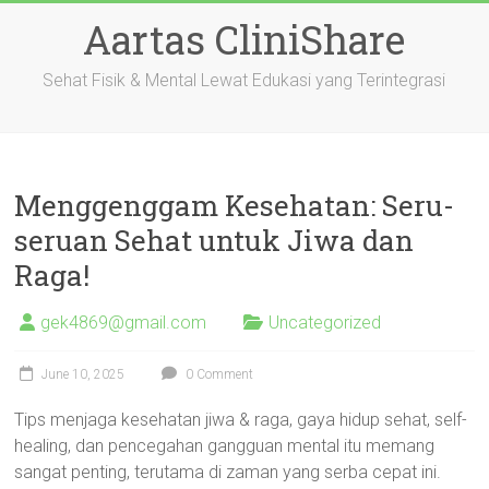
Skip
Aartas CliniShare
to
content
Sehat Fisik & Mental Lewat Edukasi yang Terintegrasi
Menggenggam Kesehatan: Seru-
seruan Sehat untuk Jiwa dan
Raga!
gek4869@gmail.com
Uncategorized
June 10, 2025
0 Comment
Tips menjaga kesehatan jiwa & raga, gaya hidup sehat, self-
healing, dan pencegahan gangguan mental itu memang
sangat penting, terutama di zaman yang serba cepat ini.