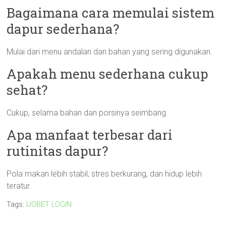
Bagaimana cara memulai sistem
dapur sederhana?
Mulai dari menu andalan dan bahan yang sering digunakan.
Apakah menu sederhana cukup
sehat?
Cukup, selama bahan dan porsinya seimbang.
Apa manfaat terbesar dari
rutinitas dapur?
Pola makan lebih stabil, stres berkurang, dan hidup lebih
teratur.
Tags:
IJOBET LOGIN