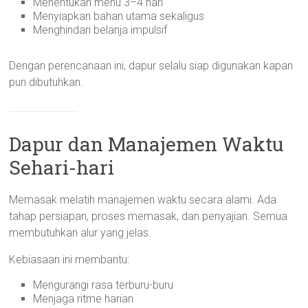
Menentukan menu 3–4 hari
Menyiapkan bahan utama sekaligus
Menghindari belanja impulsif
Dengan perencanaan ini, dapur selalu siap digunakan kapan
pun dibutuhkan.
Dapur dan Manajemen Waktu
Sehari-hari
Memasak melatih manajemen waktu secara alami. Ada
tahap persiapan, proses memasak, dan penyajian. Semua
membutuhkan alur yang jelas.
Kebiasaan ini membantu:
Mengurangi rasa terburu-buru
Menjaga ritme harian