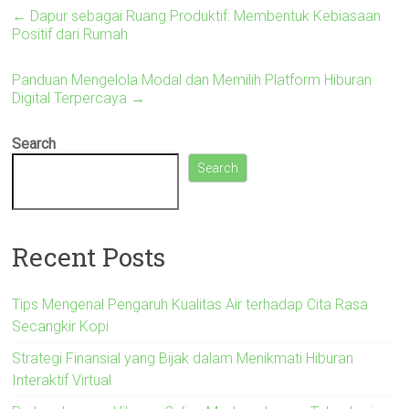
←
Dapur sebagai Ruang Produktif: Membentuk Kebiasaan
Positif dari Rumah
Panduan Mengelola Modal dan Memilih Platform Hiburan
Digital Terpercaya
→
Search
Search
Recent Posts
Tips Mengenal Pengaruh Kualitas Air terhadap Cita Rasa
Secangkir Kopi
Strategi Finansial yang Bijak dalam Menikmati Hiburan
Interaktif Virtual