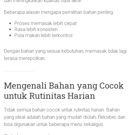
dan meningkatkan kualitas hasil akhir.
Beberapa alasan mengapa pemilihan bahan penting:
Proses memasak lebih cepat
Rasa lebih konsisten
Pola makan lebih terkontrol
Dengan bahan yang sesuai kebutuhan, memasak tidak lagi
terasa merepotkan.
Mengenali Bahan yang Cocok
untuk Rutinitas Harian
Tidak semua bahan cocok untuk rutinitas harian. Bahan
yang ideal adalah bahan yang mudah diolah, fleksibel, dan
bisa digunakan untuk beberapa menu sekaligus.