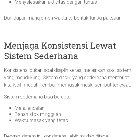
Menyelesaikan aktivitas dengan tuntas
Dari dapur, manajemen waktu terbentuk tanpa paksaan.
Menjaga Konsistensi Lewat
Sistem Sederhana
Konsistensi bukan soal disiplin keras, melainkan soal sistem
yang mendukung. Sistem dapur yang sederhana membuat
kita lebih mudah kembali memasak meski sempat terlewat.
Sistem sederhana bisa berupa:
Menu andalan
Bahan stok mingguan
Waktu masak yang tetap
Dengan sistem ini, konsistensi lebih mudah dijaga.