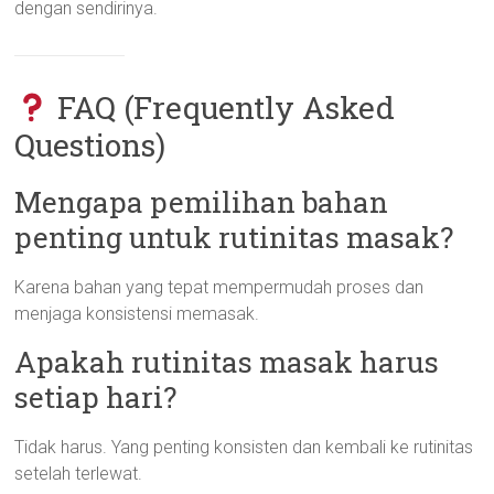
dengan sendirinya.
FAQ (Frequently Asked
Questions)
Mengapa pemilihan bahan
penting untuk rutinitas masak?
Karena bahan yang tepat mempermudah proses dan
menjaga konsistensi memasak.
Apakah rutinitas masak harus
setiap hari?
Tidak harus. Yang penting konsisten dan kembali ke rutinitas
setelah terlewat.