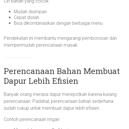
Ciri bahan yang cocok:
Mudah disimpan
Cepat diolah
Bisa dikombinasikan dengan berbagai menu
Pendekatan ini membantu mengurangi pemborosan dan
mempermudah perencanaan masak.
Perencanaan Bahan Membuat
Dapur Lebih Efisien
Banyak orang merasa dapur merepotkan karena kurang
perencanaan. Padahal, perencanaan bahan sederhana
sudah cukup untuk membuat dapur lebih efisien.
Contoh perencanaan ringan: