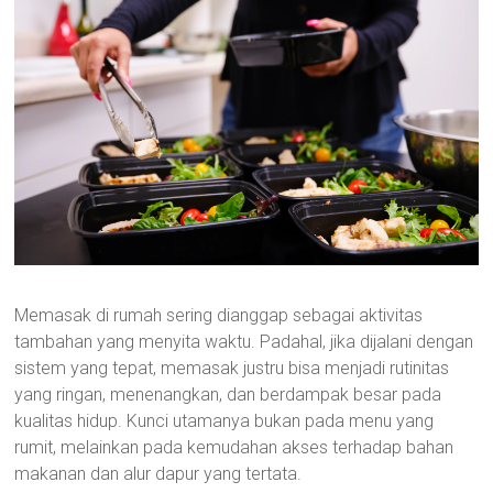
Memasak di rumah sering dianggap sebagai aktivitas
tambahan yang menyita waktu. Padahal, jika dijalani dengan
sistem yang tepat, memasak justru bisa menjadi rutinitas
yang ringan, menenangkan, dan berdampak besar pada
kualitas hidup. Kunci utamanya bukan pada menu yang
rumit, melainkan pada kemudahan akses terhadap bahan
makanan dan alur dapur yang tertata.