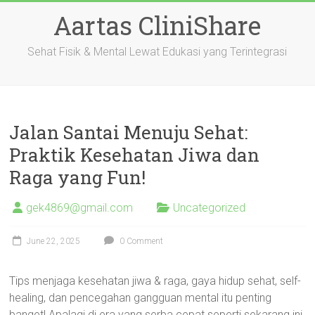
Skip
Aartas CliniShare
to
content
Sehat Fisik & Mental Lewat Edukasi yang Terintegrasi
Jalan Santai Menuju Sehat:
Praktik Kesehatan Jiwa dan
Raga yang Fun!
gek4869@gmail.com
Uncategorized
June 22, 2025
0 Comment
Tips menjaga kesehatan jiwa & raga, gaya hidup sehat, self-
healing, dan pencegahan gangguan mental itu penting
banget! Apalagi di era yang serba cepat seperti sekarang ini,