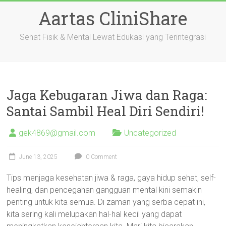
Skip
Aartas CliniShare
to
content
Sehat Fisik & Mental Lewat Edukasi yang Terintegrasi
Jaga Kebugaran Jiwa dan Raga:
Santai Sambil Heal Diri Sendiri!
gek4869@gmail.com
Uncategorized
June 13, 2025
0 Comment
Tips menjaga kesehatan jiwa & raga, gaya hidup sehat, self-
healing, dan pencegahan gangguan mental kini semakin
penting untuk kita semua. Di zaman yang serba cepat ini,
kita sering kali melupakan hal-hal kecil yang dapat