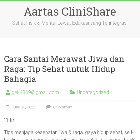
Skip
Aartas CliniShare
to
content
Sehat Fisik & Mental Lewat Edukasi yang Terintegrasi
Cara Santai Merawat Jiwa dan
Raga: Tip Sehat untuk Hidup
Bahagia
gek4869@gmail.com
Uncategorized
June 30, 2025
0 Comment
“`html
Tips menjaga kesehatan jiwa & raga, gaya hidup sehat, self-
healing, dan pencegahan gangguan mental itu bisa jadi topik